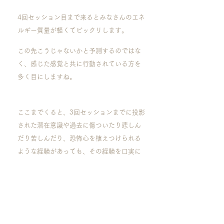
4回セッション目まで来るとみなさんのエネ
ルギー質量が軽くてビックリします。
この先こうじゃないかと予測するのではな
く、感じた感覚と共に行動されている方を
多く目にしますね。
ここまでくると、3回セッションまでに投影
された潜在意識や過去に傷ついたり悲しん
だり苦しんだり、恐怖心を植えつけられる
ような経験があっても、その経験を口実に
できない理由を探すことなく未来に向けて
の気づきと気力に満ちている。
毎度、皆さんの仕上がりが素敵すぎて涙が
出ます。