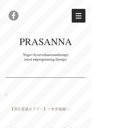
PRASANNA
Yoga×Ayurvedaaroma
therapy
mind
re
programing therapy
【潜在意識セラピー】～未来軸編～