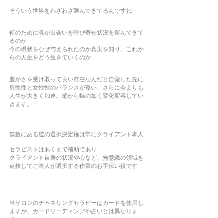
そういう世界をわざわざ選んできてるんですね
何のために魂が出会いを呼び寄せ状況を運んできて
るのか
今の現状をなぜ与えられたのか真実を知り、これか
らの人生をどう生きていくのか
豊かさを受け取って良い存在なんだと自覚した先に
男性性と女性性のバランスが整い、さらに今よりも
人生が大きく加速。蛹から蝶の如く変化変容してい
きます。
無数にある道の選択決定権は常にクライアント本人
セラピストはあくまで補助であり
クライアント自身の状況や心など、無意識の領域を
点検してご本人が選択する作業のお手伝い役です
当サロンのチャネリングセラピーはカードを使用し
ますが、カードリーディングや占いとは異なりま