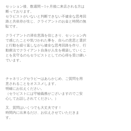
セッション後、数週間～1ヶ月後に来店される方は
断っております。
セラピストがいないと判断できない不健全な思考回
路と共依存が生じ、クライアントのお金と時間の無
駄です。
クライアントの潜在意識を信じきり、セッション内
で感じたことや気づかれた事を、自らの意思と選択
と行動を繰り返しながら健全な思考回路を作り、行
動療法でクライアント自身が人生を構築していくこ
とを見守るのもセラピストとしての心得を受け継い
でいます。
チャネリングセラピーはあらかじめ、ご質問を用
意されることをオススメします。
明確にお伝えください。
（セラピストには守秘義務がございますのでご安
心してお話しされてください。）
又、質問はいくつでも大丈夫です！
時間内に出来るだけ、お伝えさせていただきま
す。
（尚、メッセージをいただきたい存在がいらっし
ゃる場合はお伝えください）