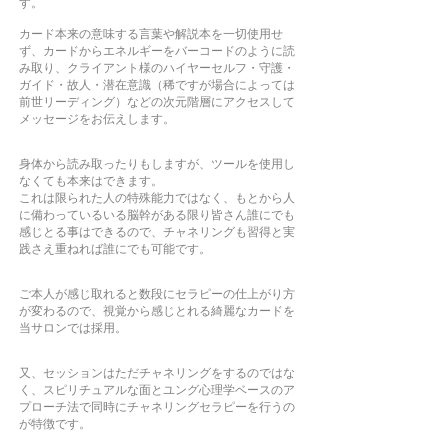
す。
カード本来の意味する言葉や解説本を一切使用せ
ず、カードからエネルギーをバーコードのように読
み取り、クライアント様のハイヤーセルフ・守護・
ガイド・故人・潜在意識（稀ですが場合によっては
前世リーディング）などの次元階層にアクセスして
メッセージをお伝えします。
身体から読み取ったりもしますが、ツールを使用し
なくても本来はできます。
これは限られた人の特殊能力ではなく、もとから人
に備わっているいる脳幹がある限り皆さん誰にでも
感じとる事はできるので、チャネリングも習得と実
践さえ重ねれば誰にでも可能です。
ご本人が感じ取れると数段にセラピーの仕上がり方
が変わるので、視覚から感じとれる綺麗なカードを
当サロンでは採用。
又、セッションはただチャネリングをするのではな
く、スピリチュアルな面とユング心理学ベースのア
プローチ法で同時にチャネリングセラピーを行うの
が特徴です。